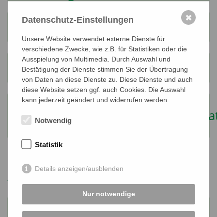
B4: Sicherung und Stärkung
✖
Datenschutz-Einstellungen
des Wochenmarktes
Unsere Website verwendet externe Dienste für
verschiedene Zwecke, wie z.B. für Statistiken oder die
B5: Sicherheit & Sauberkeit im
Ausspielung von Multimedia. Durch Auswahl und
Bestätigung der Dienste stimmen Sie der Übertragung
öffentlichen Raum erhöhen
von Daten an diese Dienste zu. Diese Dienste und auch
diese Website setzen ggf. auch Cookies. Die Auswahl
B6:
kann jederzeit geändert und widerrufen werden.
Fassadenprogramm/Gestaltungssa
Notwendig
als Richtlinie
Statistik
C: Lebendig und
Details anzeigen/ausblenden
zukunftsorientiert
Nur notwendige
C1: Multifunktionalen